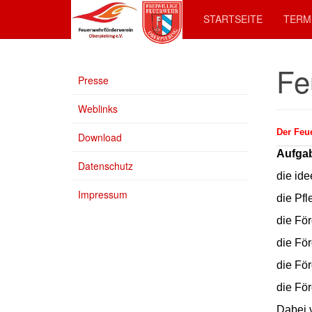
STARTSEITE
TERM
Fe
Presse
Weblinks
Der Feue
Download
Aufgab
Datenschutz
die idee
Impressum
die Pf
die Fö
die För
die För
die Fö
Dabei v