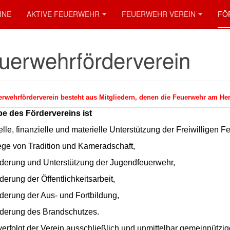
INE
AKTIVE FEUERWEHR
FEUERWEHR VEREIN
FÖ
uerwehrförderverein
rwehrförderverein besteht aus Mitgliedern, denen die Feuerwehr am Herz
e des Fördervereins ist
lle, finanziell
e und materielle Unterstützung der Freiwilligen 
lege von Tradition und Kameradschaft,
rderung und Unterstützung der Jugendfeuerwehr,
derung der Öffentlichkeitsarbeit,
derung der Aus- und Fortbildung,
rderung des Brandschutzes.
erfolgt der Verein ausschließlich
und unmittelbar gemeinnützige